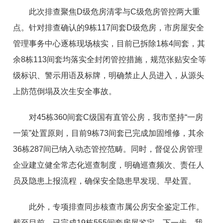
此次排查聚焦D级危房清零与C级危房管控两大重
点。针对排查确认的9栋117间套D级危房，市房屋安全
管理事务中心逐栋现场核实，目前已拆除1栋4间套，其
余8栋113间套均落实全封闭管控措施，规范张贴安全等
级标识、警示用语及标牌，明确禁止人员进入，从源头
上防范倒塌及次生安全事故。
对45栋360间套C级国有直管公房，我市坚持“一房
一策”处置原则，目前9栋73间套已完成加固维修，其余
36栋287间已纳入动态管控范畴。同时，督促公房管理
企业建立健全常态化巡查制度，明确巡查频次、责任人
员及隐患上报流程，确保安全隐患早发现、早处置。
此外，专项排查同步核查市属公房安全鉴定工作。
截至目前，已完成19栋555间套房屋鉴定。下一步，我