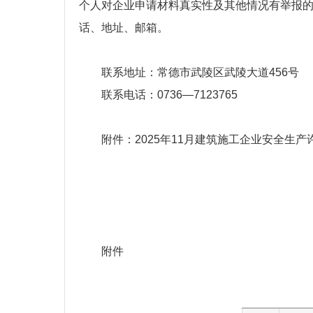
个人对企业申请材料真实性及其他情况有举报
话、地址、邮
箱
。
联系地址：
常德市武陵区武陵大道
45
6
号
联系电话
：
073
6
—
7123765
附件
：
202
5
年
1
1
月
建筑施工企业安全生产
附
件