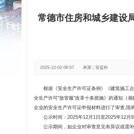
常德市住房和城乡建设局
2025-12-02 08:57
来源：安监科
根据《安全生产许可证条例》《建筑施工
全生产许
可
“
放管
服
”
改革十条措施》的通
知（湘
企业的安全生产许可证申报材料进行了审
查
,
现
公示时间
：
202
5
年
12
月
1
日
至
202
5
年
12
月
9
公示期间，如企业对审查意见有异议或需