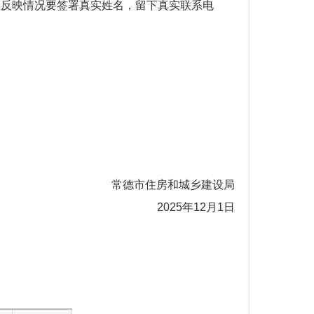
人反映情况要签署真实姓名，留下真实联系电
常德
市住房和城乡建设局
202
5
年
12
月
1
日