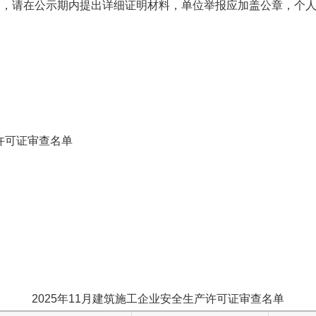
的，请在公示期内提出详细证明材料，单位举报应加盖公章，个
许可证审查名单
202
5
年
1
1
月建筑施工企业安全生产许可证
审查名单