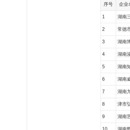
序号
企业
1
湖南
2
常德
3
湖南
4
湖南
5
湖南
6
湖南
7
湖南
8
津市
9
湖南
10
湖南