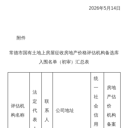
202
6
年
5
月
14
日
附件
常德市国有土地上房屋征收房地产价格评估机构备选库
入围名单（初审）
汇总表
统
一
房地
法
社
产估
定
联
评估机
会
价
代
系
公司地址
构名称
信
机构
表
人
用
备案