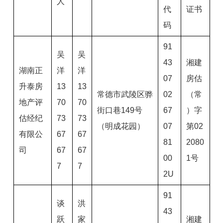
人
代
证书
码
91
吴
吴
43
湘建
湖南正
洋
洋
07
房估
升泰房
13
13
常德市武陵区骅
02
（常
地产评
70
70
街口巷149号
67
）字
估经纪
73
73
（明成花园）
07
第02
有限公
67
67
81
2080
司
67
67
00
1号
7
7
2U
91
谈
洪
43
跃
家
湘建