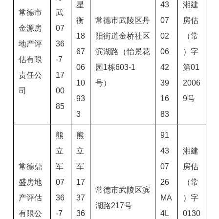
星
43
湘建
常德市
武
衡
常德市武陵区丹
07
房估
金源房
07
18
阳街道金桥社区
02
（常
地产评
36
67
滨湖路（怡景花
06
）字
估有限
-7
06
园1栋603-1
42
第01
责任公
17
10
号）
39
2006
司
00
93
16
9号
85
3
83
熊
熊
91
立
立
43
湘建
常德鼎
军
军
07
房估
盛房地
07
17
26
（常
常德市武陵区滨
产评估
36
37
MA
）字
湖路217号
有限公
-7
36
4L
0130