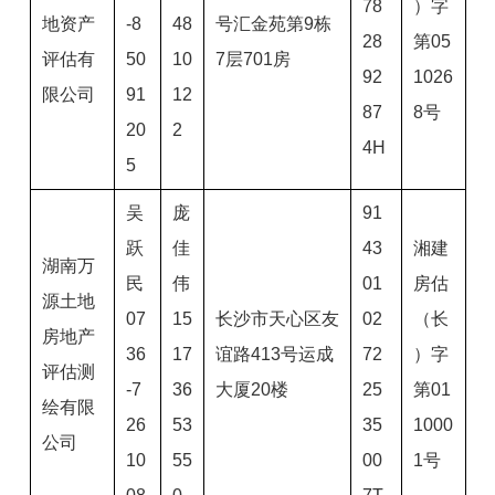
78
）字
地资产
-8
48
号汇金苑第9栋
28
第05
评估有
50
10
7层701房
92
1026
限公司
91
12
87
8号
20
2
4H
5
吴
庞
91
跃
佳
43
湘建
湖南万
民
伟
01
房估
源土地
07
15
长沙市天心区友
02
（长
房地产
36
17
谊路413号运成
72
）字
评估测
-7
36
大厦20楼
25
第01
绘有限
26
53
35
1000
公司
10
55
00
1号