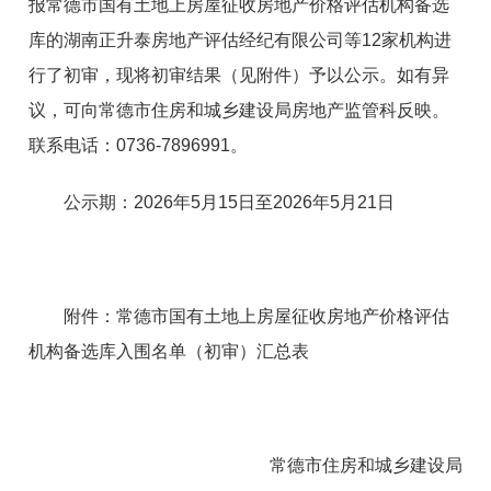
报常德市国有土地上房屋征收房地产价格评估机构备选
库的湖南正升泰房地产评估经纪有限公司
等
1
2
家机构进
行了初审，现将初审结果（见附件）予以公示
。如有异
议，可向
常德市住房和城乡建设局房地产监管科
反映。
联系电话：
0736-7896991
。
公示
期
：
20
2
6
年
5
月
15
日
至
20
2
6
年
5
月
21
日
附件：常德市国有土地上房屋征收房地产价格评估
机构备选库入围名单
（
初审
）
汇总表
常德市住房和城乡建设局