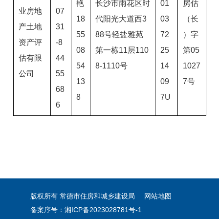
艳
长沙市雨花区时
01
房估
业房地
07
18
代阳光大道西3
03
（长
产土地
31
55
88号轻盐雅苑
72
）字
资产评
-8
08
第一栋11层110
25
第05
估有限
44
54
8-1110号
14
1027
公司
55
13
09
7号
68
8
7U
6
版权所有 常德市住房和城乡建设局
网站地图
备案序号：湘ICP备2023028781号-1