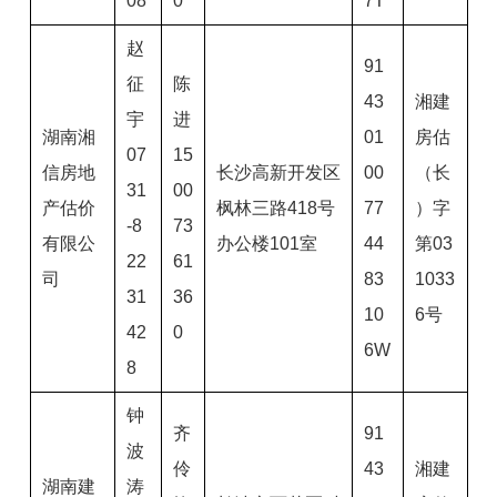
08
0
7T
赵
91
征
陈
43
湘建
宇
进
湖南湘
01
房估
07
15
信房地
长沙高新开发区
00
（长
31
00
产估价
枫林三路418号
77
）字
-8
73
有限公
办公楼101室
44
第03
22
61
司
83
1033
31
36
10
6号
42
0
6W
8
钟
齐
91
波
伶
43
湘建
湖南建
涛