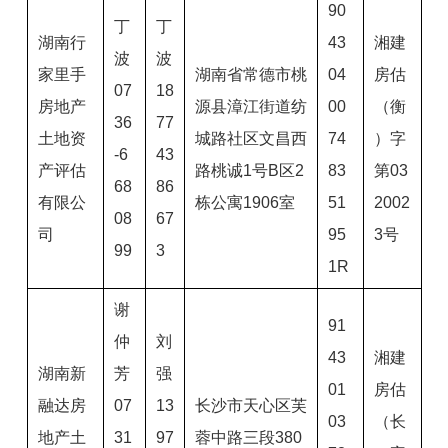
90
丁
丁
湖南行
43
湘建
波
波
家里手
湖南省常德市桃
04
房估
07
18
房地产
源县漳江街道纺
00
（衡
36
77
土地资
城路社区文昌西
74
）字
-6
43
产评估
路桃诚1号B区2
83
第03
68
86
有限公
栋公寓1906室
51
2002
08
67
司
95
3号
99
3
1R
谢
91
仲
刘
43
湘建
湖南新
芳
强
01
房估
融达房
07
13
长沙市天心区芙
03
（长
地产土
31
97
蓉中路三段380