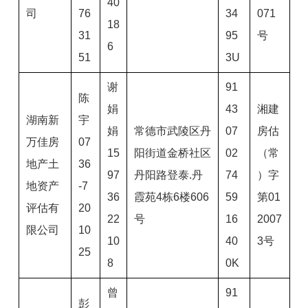
40
司
76
34
071
18
31
95
号
6
51
3U
谢
91
陈
娟
43
湘建
湖南新
宇
娟
常德市武陵区丹
07
房估
万佳房
07
15
阳街道金桥社区
02
（常
地产土
36
97
丹阳路登泰.丹
74
）字
地资产
-7
36
霞苑4栋6楼606
59
第01
评估有
20
22
号
16
2007
限公司
10
10
40
3号
25
8
0K
曾
91
彭