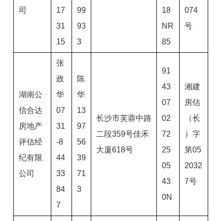
司
17
99
18
074
31
93
NR
号
15
3
85
张
91
政
陈
43
湘建
湖南公
华
华
07
房估
信合达
07
13
长沙市芙蓉中路
02
（长
房地产
31
97
二段359号佳禾
72
）字
评估经
-8
56
大厦618号
25
第05
纪有限
44
39
05
2032
公司
33
71
43
7号
84
3
0N
7