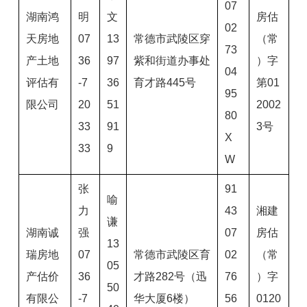
07
湖南鸿
明
文
房估
02
天房地
07
13
常德市武陵区穿
（常
73
产土地
36
97
紫和街道办事处
）字
04
评估有
-7
36
育才路445号
第01
95
限公司
20
51
2002
80
33
91
3号
X
33
9
W
张
91
喻
力
43
湘建
谦
湖南诚
强
07
房估
13
瑞房地
07
常德市武陵区育
02
（常
05
产估价
36
才路282号（迅
76
）字
50
有限公
-7
华大厦6楼）
56
0120