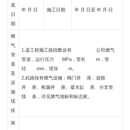
底
年 月 日
施工日期
年 月 日至 年 月 日
日
期
燃
气
1.该工程施工路段数设有
公司燃气
管
管道，运行压力
MPa，管长
m，管
道
径
mm，埋深
m。
及
2.此路段有燃气设施：阀门井
座、放散
设
井
座、检漏井
座、凝水缸
座、分支管
施
线
条，详见燃气地标和标志桩。
现
状
第