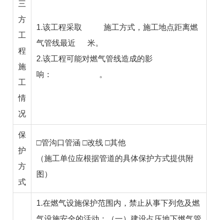
三
方
1.该工程采取
施工方式，施工地点距离燃
工
气管线最近
米。
程
2.该工程可能对燃气管线造成的影
施
响：
。
工
情
况
保
□管沟口管涵 □改线 □其他
护
（施工单位应根据管道的具体保护方式提供附
方
图）
式
1.在燃气设施保护范围内，禁止从事下列危及燃
气设施安全的活动：（一）建设占压地下燃气管