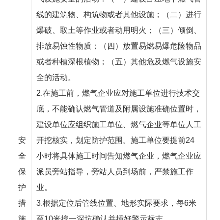
线的建筑物、构筑物或者其他设施；（二）进行
爆破、取土等作业或者动用明火；（三）倾倒、
排放易蚀性物质；（四）放置易燃易爆危险物品
或者种植深根植物；（五）其他危及燃气设施安
全的活动。
2.在施工前，燃气企业应对施工单位进行技术交
底，不能确认燃气管道及附属设施准确位置时，
建设单位应组织施工单位、燃气企业等单位人工
安
开挖核实，划定防护范围。施工单位要提前24
全
小时将具体施工时间告知燃气企业，燃气企业应
保
派员旁站指导，旁站人员到场前，严禁施工作
护
业。
措
3.根据定位后管线位置、地形实际要求，每6米
施
至10米挖一深坑确认并插好警示标志。