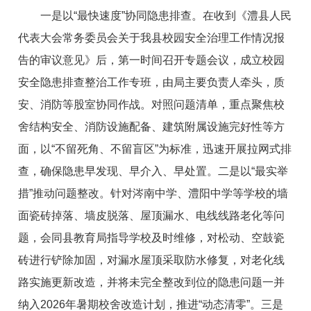
一是以
“最快速度”
协同隐患
排查
。
在收到《澧县人民
代表大会常务委员会关于我县校园安全治理工作情况报
告的审议意见》后，第一时间召开专题会议，成立校园
安全隐患排查整治工作专班，由局主要负责人牵头，质
安、消防等股室协同作战。对照问题清单，重点聚焦校
舍结构安全、消防设施配备、建筑附属设施完好性等方
面，以“不留死角、不留盲区”为标准，迅速开展拉网式排
查，确保隐患早发现、早介入、早处置。
二是以“最实举
措”推动问题整改。
针对涔南中学、澧阳中学等学校的墙
面瓷砖掉落、墙皮脱落、屋顶漏水、电线线路老化等问
题，会同县教育局指导学校
及时
维修
，
对松动、空鼓瓷
砖
进行
铲除加固，对漏水屋顶
采取
防水修复，对老化线
路
实施
更新改造，并将
未完全整改到位的
隐患
问题一并
纳入2026年暑期校舍改造计划，
推进
“动态清零”。
三是