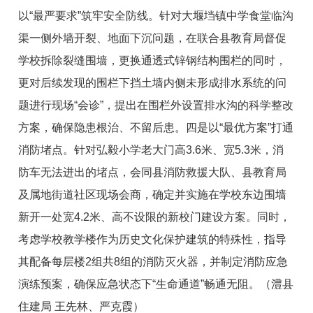
以“最严要求”筑牢安全防线。
针对
大堰垱镇中学食堂临沟
渠一侧外墙开裂、地面下沉
问题
，
在
联合县教育局督促
学校拆除裂缝围墙，更换通透式锌钢结构围栏
的同时
，
更对
后续发现的围栏下挡土墙内侧未形成排水系统的问
题
进行
现场“会诊”，提出在围栏外设置排水沟的科学
整改
方案，确保隐患根治、不留后患。
四是以
“最
优方案
”
打通
消防堵点。
针对
弘毅小学
老
大门高3.6米、宽5.3米，消
防车无法进出的堵点
，
会同县消防救援大队、县教育局
及属地街道社区现场会商，确
定并实施在
学校东边围墙
新开一处宽4.2米、高不设限
的新
校门
建设
方案。同时，
考虑
学校教学楼作为历史文化保护建筑的特殊性，指导
其
配备每层
楼
2组共8组
的
消防灭火器，并制定消防应急
演练预案，确保应急状态下“生命通道”畅通
无阻
。（澧县
住建局 王先林、严克霞）