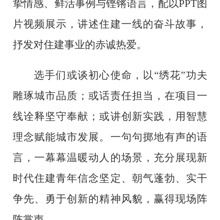
挚情感、鲜活事例与铿锵语言，
配以
PPT图
片视频展示，
讲述
住建一线
的奋斗故事，
抒发对住建事业的赤诚热爱。
选手们或谈初心使命，以“绣花”功夫
雕琢城市品质；或话责任担当，在项目一
线诠释坚守奉献；或讲创新实践，用智慧
理念赋能城市发展。一句句掷地有声的
语
言，一幕幕温暖动人的场景，充分展现新
时代住建青年信念坚定、朝气蓬勃、实干
争先、勇于创新的精神风貌，赢得现场阵
阵掌声。