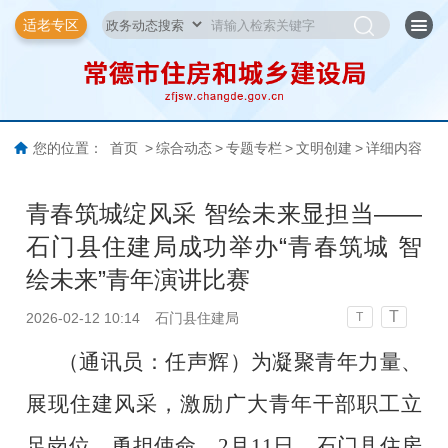
适老专区
您的位置：
首页
>
综合动态
>
专题专栏
>
文明创建
>
详细内容
青春筑城绽风采 智绘未来显担当——
石门县住建局成功举办“青春筑城 智
绘未来”青年演讲比赛
T
2026-02-12 10:14
石门县住建局
T
（通讯员：任声辉）
为凝聚青年力量、
展现住建风采，激励广大青年干部职工立
足岗位、勇担使命，
2月11日
，
石门县
住房