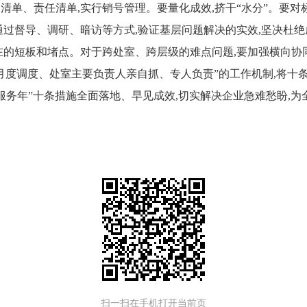
清单、责任清单,实行销号管理
。
要量化成效,挤干
“水分”
。
要对
通过督导、调研、暗访等方式,验证基层问题解决的实效,坚决杜
在的短板和堵点
。
对于跨处室、跨层级的难点问题,要加强横向协
月度调度、处室主要负责人亲自抓、专人负责”的工作机制,将十
“企业服务年”十条措施全面落地、早见成效,切实解决企业急难愁盼
扫一扫在手机打开当前页