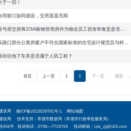
大于一切！
合同签订如同虚设，交房遥遥无期
壹号府交房将2/3/4栋物管用房作为物业员工宿舍和食堂是否…
乐路口部分公寓房窗户不符合国家标准的住宅设计规范且与样…
新街坊地下车库是否属于人防工程？
首页
上一页
1
2
下一页
尾页
乡建设局
湘ICP备2023028781号-1
网站地图
建设局 技术支持：常德市数据局（常德市行政审批服务局）
号 投诉电话：0736—7719759 投诉邮箱：cds_zjj@163.com