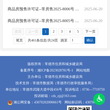
商品房预售许可证--常房售2025-8006号 经投·东湖云庭
2025-06-20
商品房预售许可证--常房售2025-8005号 白马湖壹号
2025-06-20
首页
上一页
1
2
3
4
5
下一页
确认
尾页
共461条信息/共24页
跳至
版权所有：常德市住房和城乡建设局
备案序号：
湘ICP备2023028781号-1
网站地图
主办单位：常德市住房和城乡建设局
技术支持：常德市数据局（常德市行政审批服务局）
单位地址：常德市武陵大道中段456号
投诉电话：0736—7719759
投诉邮箱：cds_zjj@163.com
湘公网安备：43070202000661号
网站标识码：4307000014